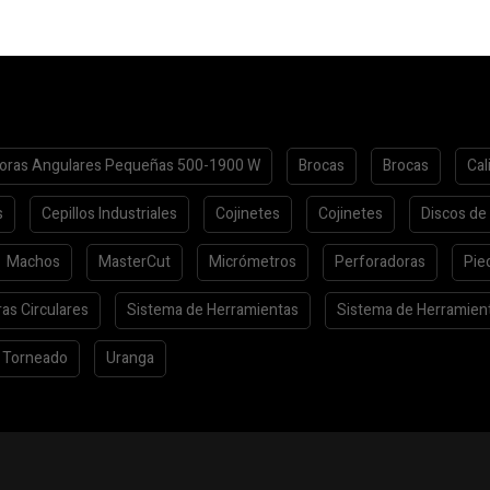
oras Angulares Pequeñas 500-1900 W
Brocas
Brocas
Cal
s
Cepillos Industriales
Cojinetes
Cojinetes
Discos de
Machos
MasterCut
Micrómetros
Perforadoras
Pie
ras Circulares
Sistema de Herramientas
Sistema de Herramien
Torneado
Uranga