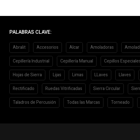
PALABRAS CLAVE:
Abralit
Accesorios
Alcar
Amoladoras
Amolad
Cepillería Industrial
Cepillería Manual
Cepillos Especiale
Hojas de Sierra
Lijas
Limas
LLaves
Llaves
Rectificado
Ruedas Vitrificadas
Sierra Circular
Sier
Taladros de Percusión
Todas las Marcas
Torneado