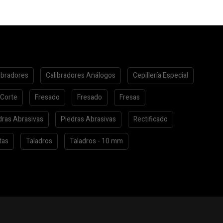
ibradores
Calibradores Análogos
Cepillería Especial
 Corte
Fresado
Fresado
Fresas
dras Abrasivas
Piedras Abrasivas
Rectificado
tas
Taladros
Taladros - 10 mm