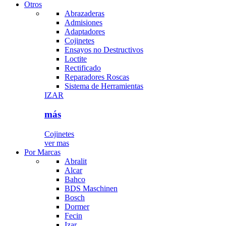
Otros
Abrazaderas
Admisiones
Adaptadores
Cojinetes
Ensayos no Destructivos
Loctite
Rectificado
Reparadores Roscas
Sistema de Herramientas
IZAR
más
Cojinetes
ver mas
Por Marcas
Abralit
Alcar
Bahco
BDS Maschinen
Bosch
Dormer
Fecin
Izar