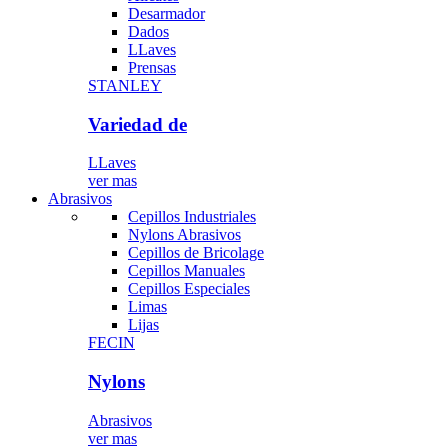
Desarmador
Dados
LLaves
Prensas
STANLEY
Variedad de
LLaves
ver mas
Abrasivos
Cepillos Industriales
Nylons Abrasivos
Cepillos de Bricolage
Cepillos Manuales
Cepillos Especiales
Limas
Lijas
FECIN
Nylons
Abrasivos
ver mas