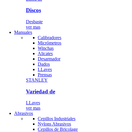
Discos
Desbaste
ver mas
Manuales
Calibradores
Micrómetros
Winchas
Alicates
Desarmador
Dados
LLaves
Prensas
STANLEY
Variedad de
LLaves
ver mas
Abrasivos
Cepillos Industriales
Nylons Abrasivos
Cepillos de Bricolage