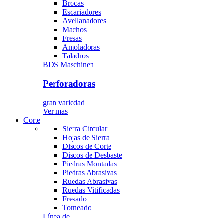
Brocas
Escariadores
Avellanadores
Machos
Fresas
Amoladoras
Taladros
BDS Maschinen
Perforadoras
gran variedad
Ver mas
Corte
Sierra Circular
Hojas de Sierra
Discos de Corte
Discos de Desbaste
Piedras Montadas
Piedras Abrasivas
Ruedas Abrasivas
Ruedas Vitificadas
Fresado
Torneado
Línea de