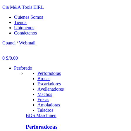
Cia M&A Tools EIRL
Quienes Somos
Tienda
Ubíquenos
Contáctenos
Cpanel
/
Webmail
Menu
0
S/
0.00
Perforado
Perforadoras
Brocas
Escariadores
Avellanadores
Machos
Fresas
Amoladoras
Taladros
BDS Maschinen
Perforadoras