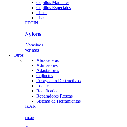
Cepillos Manuales
Cepillos Especiales
Limas
Lijas
FECIN
Nylons
Abrasivos
ver mas
Otros
Abrazaderas
Admisiones
Adaptadores
Cojinetes
Ensayos no Destructivos
Loctite
Rectificado
Reparadores Roscas
Sistema de Herramientas
IZAR
más