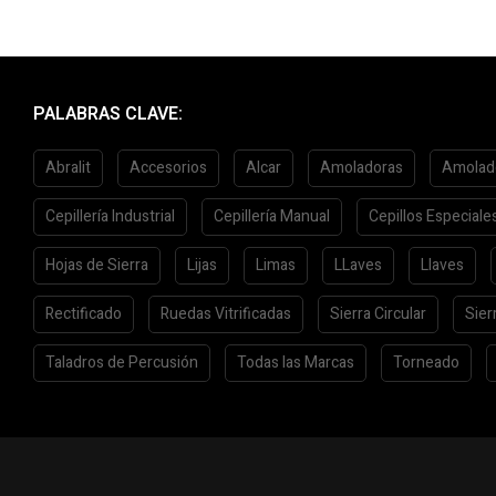
PALABRAS CLAVE:
Abralit
Accesorios
Alcar
Amoladoras
Amolad
Cepillería Industrial
Cepillería Manual
Cepillos Especiale
Hojas de Sierra
Lijas
Limas
LLaves
Llaves
Rectificado
Ruedas Vitrificadas
Sierra Circular
Sier
Taladros de Percusión
Todas las Marcas
Torneado