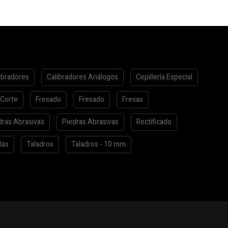
ibradores
Calibradores Análogos
Cepillería Especial
 Corte
Fresado
Fresado
Fresas
dras Abrasivas
Piedras Abrasivas
Rectificado
tas
Taladros
Taladros - 10 mm