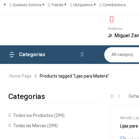
Quienes Somos
Tienda
Ubíquenos
Contáctenos
Visítenos:
Jr. Miguel Za
Categorias
All category
Home Page
Products tagged “Lijas para Madera”
Categorias
Todos los Productos
(299)
Abralit
,
Lij
Todas las Marcas
(299)
Lijas par