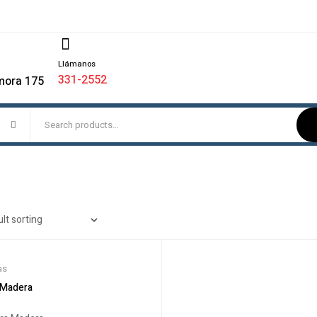
Llámanos
331-2552
mora 175
as
a Madera