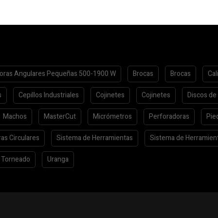
oras Angulares Pequeñas 500-1900 W
Brocas
Brocas
Cal
s
Cepillos Industriales
Cojinetes
Cojinetes
Discos de
Machos
MasterCut
Micrómetros
Perforadoras
Pie
ras Circulares
Sistema de Herramientas
Sistema de Herramien
Torneado
Uranga