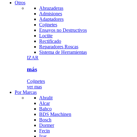
Otros
Abrazaderas
Admisiones
Adaptadores
Cojinetes
Ensayos no Destructivos
Loctite
Rectificado
Reparadores Roscas
Sistema de Herramientas
IZAR
más
Cojinetes
ver mas
Por Marcas
Abralit
Alcar
Bahco
BDS Maschinen
Bosch
Dormer
Fecin
Izar