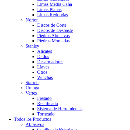
Limas Media Caña
Limas Planas
Limas Redondas
Norton
Discos de Corte
Discos de Desbaste
Piedras Abrasivas
Piedras Montadas
Stanley
Alicates
Dados
Desarmadores
Llaves
Otros
Winchas
Starrett
Uranga
Vertex
Fresado
Rectificado
Sistema de Herramientas
Torneado
Todos los Productos
Abrasivos
Cepillos de Bricolage