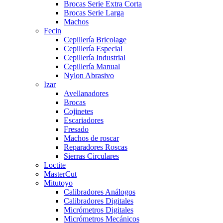
Brocas Serie Extra Corta
Brocas Serie Larga
Machos
Fecin
Cepillería Bricolage
Cepillería Especial
Cepillería Industrial
Cepillería Manual
Nylon Abrasivo
Izar
Avellanadores
Brocas
Cojinetes
Escariadores
Fresado
Machos de roscar
Reparadores Roscas
Sierras Circulares
Loctite
MasterCut
Mitutoyo
Calibradores Análogos
Calibradores Digitales
Micrómetros Digitales
Micrómetros Mecánicos