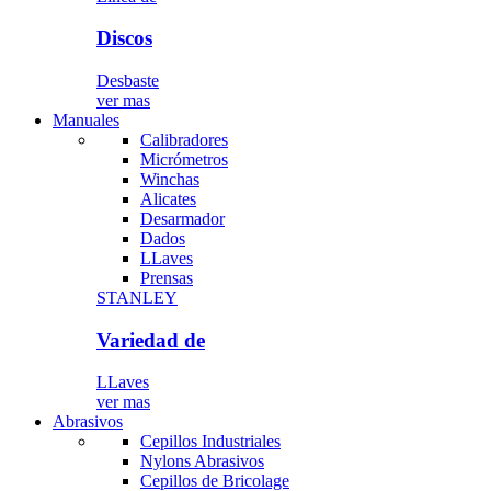
Discos
Desbaste
ver mas
Manuales
Calibradores
Micrómetros
Winchas
Alicates
Desarmador
Dados
LLaves
Prensas
STANLEY
Variedad de
LLaves
ver mas
Abrasivos
Cepillos Industriales
Nylons Abrasivos
Cepillos de Bricolage