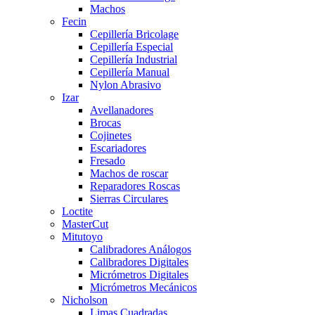
Machos
Fecin
Cepillería Bricolage
Cepillería Especial
Cepillería Industrial
Cepillería Manual
Nylon Abrasivo
Izar
Avellanadores
Brocas
Cojinetes
Escariadores
Fresado
Machos de roscar
Reparadores Roscas
Sierras Circulares
Loctite
MasterCut
Mitutoyo
Calibradores Análogos
Calibradores Digitales
Micrómetros Digitales
Micrómetros Mecánicos
Nicholson
Limas Cuadradas