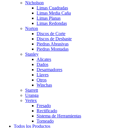
Nicholson
Limas Cuadradas
Limas Media Caña
Limas Planas
Limas Redondas
Norton
Discos de Corte
Discos de Desbaste
Piedras Abrasivas
Piedras Montadas
Stanley
Alicates
Dados
Desarmadores
Llaves
Otros
Winchas
Starrett
Uranga
Vertex
Fresado
Rectificado
Sistema de Herramientas
Torneado
Todos los Productos