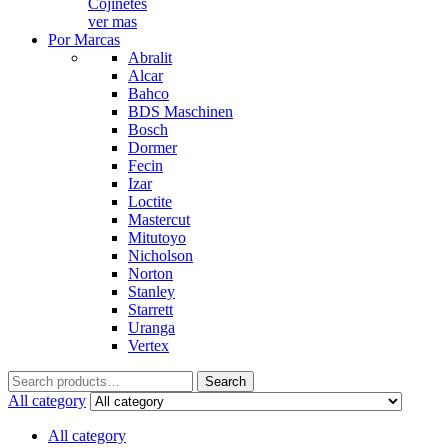
Cojinetes
ver mas
Por Marcas
Abralit
Alcar
Bahco
BDS Maschinen
Bosch
Dormer
Fecin
Izar
Loctite
Mastercut
Mitutoyo
Nicholson
Norton
Stanley
Starrett
Uranga
Vertex
Search
Search
for:
All category
All category