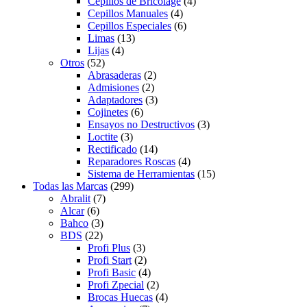
Cepillos de Bricolage
(4)
Cepillos Manuales
(4)
Cepillos Especiales
(6)
Limas
(13)
Lijas
(4)
Otros
(52)
Abrasaderas
(2)
Admisiones
(2)
Adaptadores
(3)
Cojinetes
(6)
Ensayos no Destructivos
(3)
Loctite
(3)
Rectificado
(14)
Reparadores Roscas
(4)
Sistema de Herramientas
(15)
Todas las Marcas
(299)
Abralit
(7)
Alcar
(6)
Bahco
(3)
BDS
(22)
Profi Plus
(3)
Profi Start
(2)
Profi Basic
(4)
Profi Zpecial
(2)
Brocas Huecas
(4)