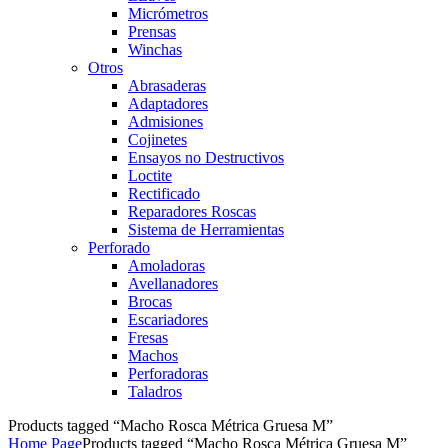
Micrómetros
Prensas
Winchas
Otros
Abrasaderas
Adaptadores
Admisiones
Cojinetes
Ensayos no Destructivos
Loctite
Rectificado
Reparadores Roscas
Sistema de Herramientas
Perforado
Amoladoras
Avellanadores
Brocas
Escariadores
Fresas
Machos
Perforadoras
Taladros
Products tagged “Macho Rosca Métrica Gruesa M”
Home Page
Products tagged “Macho Rosca Métrica Gruesa M”