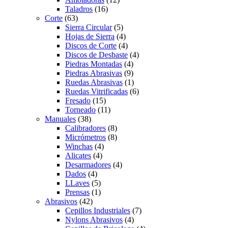
Taladros
(16)
Corte
(63)
Sierra Circular
(5)
Hojas de Sierra
(4)
Discos de Corte
(4)
Discos de Desbaste
(4)
Piedras Montadas
(4)
Piedras Abrasivas
(9)
Ruedas Abrasivas
(1)
Ruedas Vitrificadas
(6)
Fresado
(15)
Torneado
(11)
Manuales
(38)
Calibradores
(8)
Micrómetros
(8)
Winchas
(4)
Alicates
(4)
Desarmadores
(4)
Dados
(4)
LLaves
(5)
Prensas
(1)
Abrasivos
(42)
Cepillos Industriales
(7)
Nylons Abrasivos
(4)