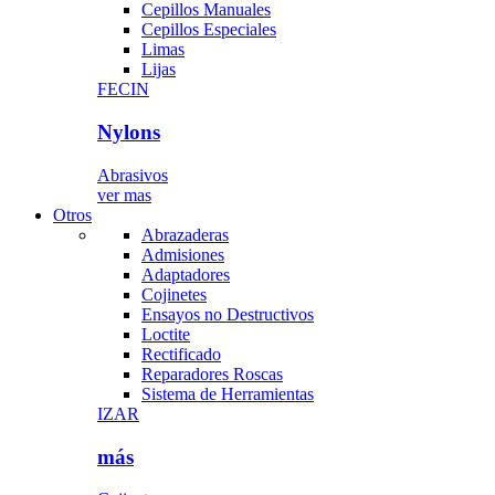
Cepillos Manuales
Cepillos Especiales
Limas
Lijas
FECIN
Nylons
Abrasivos
ver mas
Otros
Abrazaderas
Admisiones
Adaptadores
Cojinetes
Ensayos no Destructivos
Loctite
Rectificado
Reparadores Roscas
Sistema de Herramientas
IZAR
más