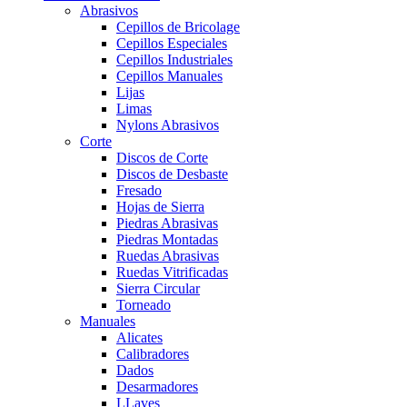
Abrasivos
Cepillos de Bricolage
Cepillos Especiales
Cepillos Industriales
Cepillos Manuales
Lijas
Limas
Nylons Abrasivos
Corte
Discos de Corte
Discos de Desbaste
Fresado
Hojas de Sierra
Piedras Abrasivas
Piedras Montadas
Ruedas Abrasivas
Ruedas Vitrificadas
Sierra Circular
Torneado
Manuales
Alicates
Calibradores
Dados
Desarmadores
LLaves