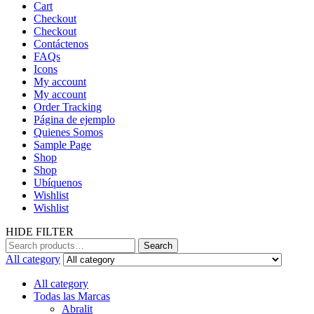
Cart
Checkout
Checkout
Contáctenos
FAQs
Icons
My account
My account
Order Tracking
Página de ejemplo
Quienes Somos
Sample Page
Shop
Shop
Ubíquenos
Wishlist
Wishlist
HIDE FILTER
Search
Search
for:
All category
All category
Todas las Marcas
Abralit