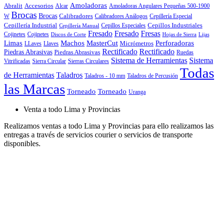
Amoladoras
Abralit
Accesorios
Alcar
Amoladoras Angulares Pequeñas 500-1900
Brocas
Brocas
Calibradores
Cepillería Especial
W
Calibradores Análogos
Cepillería Industrial
Cepillos Especiales
Cepillos Industriales
Cepillería Manual
Fresado
Fresado
Fresas
Cojinetes
Cojinetes
Discos de Corte
Hojas de Sierra
Lijas
Limas
Machos
MasterCut
Perforadoras
Micrómetros
LLaves
Llaves
Rectificado
Rectificado
Piedras Abrasivas
Piedras Abrasivas
Ruedas
Sistema de Herramientas
Sistema
Vitrificadas
Sierra Circular
Sierras Circulares
Todas
de Herramientas
Taladros
Taladros - 10 mm
Taladros de Percusión
las Marcas
Torneado
Torneado
Uranga
Venta a todo Lima y Provincias
Realizamos ventas a todo Lima y Provincias para ello realizamos las
entregas a través de servicios courier o servicios de transporte
disponibles.