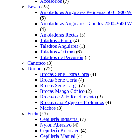
Accesorios
(7)
Bosch
(28)
Amoladoras Angulares Pequeñas 500-1900 W
(5)
Amoladoras Angulares Grandes 2000-2600 W
(4)
Amoladoras Rectas
(3)
Taladros - 6 mm
(4)
Taladros Angulares
(1)
Taladros - 10 mm
(6)
Taladros de Percusión
(5)
Cantesco
(3)
Dormer
(22)
Brocas Serie Extra Corta
(4)
Brocas Serie Corta
(4)
Brocas Serie Larga
(2)
Brocas Mango Cónico
(2)
Brocas de Alto Rendimiento
(3)
Brocas para Agujeros Profundos
(4)
Machos
(3)
Fecin
(25)
Cepillería Industrial
(7)
Nylon Abrasivo
(4)
Cepillería Bricolage
(4)
Cepillería Manual
(4)