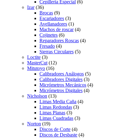
Cepillería Especial
(6)
Izar
(36)
Brocas
(9)
Escariadores
(3)
Avellanadores
(1)
Machos de roscar
(4)
Cojinetes
(6)
Reparadores Roscas
(4)
Fresado
(4)
Sierras Circulares
(5)
Loctite
(3)
MasterCut
(12)
Mitutoyo
(16)
Calibradores Análogos
(5)
Calibradores Digitales
(3)
Micrómetros Mecánicos
(4)
Micrómetros Digitales
(4)
Nicholson
(13)
Limas Media Caña
(4)
Limas Redondas
(3)
Limas Planas
(3)
Limas Cuadradas
(3)
Norton
(19)
Discos de Corte
(4)
Discos de Desbaste
(4)