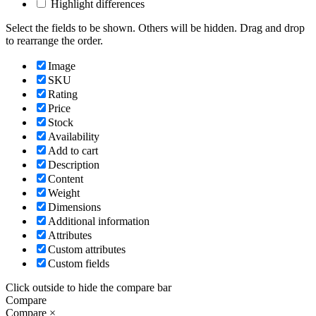
Highlight differences
Select the fields to be shown. Others will be hidden. Drag and drop
to rearrange the order.
Image
SKU
Rating
Price
Stock
Availability
Add to cart
Description
Content
Weight
Dimensions
Additional information
Attributes
Custom attributes
Custom fields
Click outside to hide the compare bar
Compare
Compare
×