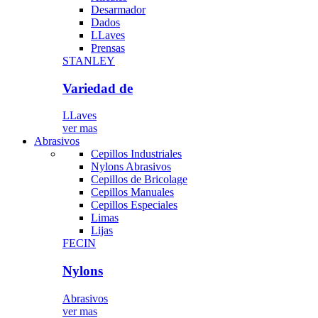
Desarmador
Dados
LLaves
Prensas
STANLEY
Variedad de
LLaves
ver mas
Abrasivos
Cepillos Industriales
Nylons Abrasivos
Cepillos de Bricolage
Cepillos Manuales
Cepillos Especiales
Limas
Lijas
FECIN
Nylons
Abrasivos
ver mas