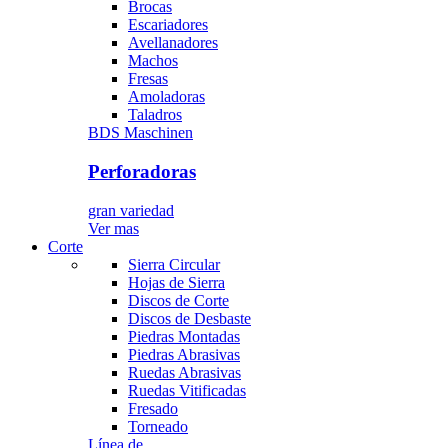
Brocas
Escariadores
Avellanadores
Machos
Fresas
Amoladoras
Taladros
BDS Maschinen
Perforadoras
gran variedad
Ver mas
Corte
Sierra Circular
Hojas de Sierra
Discos de Corte
Discos de Desbaste
Piedras Montadas
Piedras Abrasivas
Ruedas Abrasivas
Ruedas Vitificadas
Fresado
Torneado
Línea de