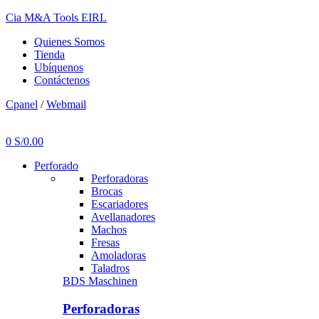
Cia M&A Tools EIRL
Quienes Somos
Tienda
Ubíquenos
Contáctenos
Cpanel
/
Webmail
Menu
0
S/
0.00
Perforado
Perforadoras
Brocas
Escariadores
Avellanadores
Machos
Fresas
Amoladoras
Taladros
BDS Maschinen
Perforadoras