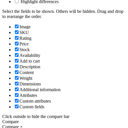
Highlight differences
Select the fields to be shown. Others will be hidden. Drag and drop
to rearrange the order.
Image
SKU
Rating
Price
Stock
Availability
Add to cart
Description
Content
Weight
Dimensions
Additional information
Attributes
Custom attributes
Custom fields
Click outside to hide the compare bar
Compare
Compare
×