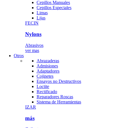
Cepillos Manuales
Cepillos Especiales
Limas
Lijas
FECIN
Nylons
Abrasivos
ver mas
Otros
Abrazaderas
Admisiones
Adaptadores
Cojinetes
Ensayos no Destructivos
Loctite
Rectificado
Reparadores Roscas
Sistema de Herramientas
IZAR
más