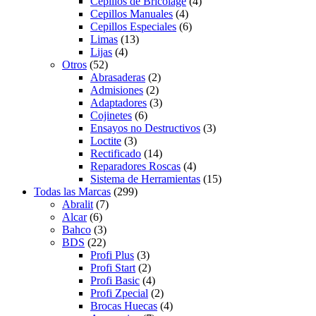
Cepillos de Bricolage
(4)
Cepillos Manuales
(4)
Cepillos Especiales
(6)
Limas
(13)
Lijas
(4)
Otros
(52)
Abrasaderas
(2)
Admisiones
(2)
Adaptadores
(3)
Cojinetes
(6)
Ensayos no Destructivos
(3)
Loctite
(3)
Rectificado
(14)
Reparadores Roscas
(4)
Sistema de Herramientas
(15)
Todas las Marcas
(299)
Abralit
(7)
Alcar
(6)
Bahco
(3)
BDS
(22)
Profi Plus
(3)
Profi Start
(2)
Profi Basic
(4)
Profi Zpecial
(2)
Brocas Huecas
(4)