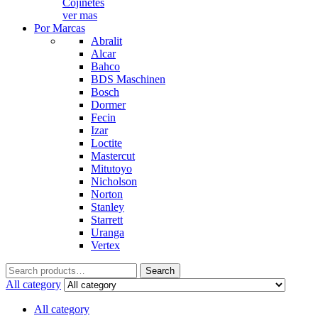
Cojinetes
ver mas
Por Marcas
Abralit
Alcar
Bahco
BDS Maschinen
Bosch
Dormer
Fecin
Izar
Loctite
Mastercut
Mitutoyo
Nicholson
Norton
Stanley
Starrett
Uranga
Vertex
Search
Search
for:
All category
All category