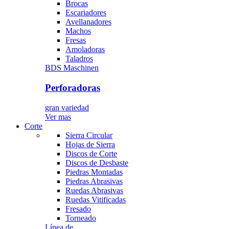
Brocas
Escariadores
Avellanadores
Machos
Fresas
Amoladoras
Taladros
BDS Maschinen
Perforadoras
gran variedad
Ver mas
Corte
Sierra Circular
Hojas de Sierra
Discos de Corte
Discos de Desbaste
Piedras Montadas
Piedras Abrasivas
Ruedas Abrasivas
Ruedas Vitificadas
Fresado
Torneado
Línea de