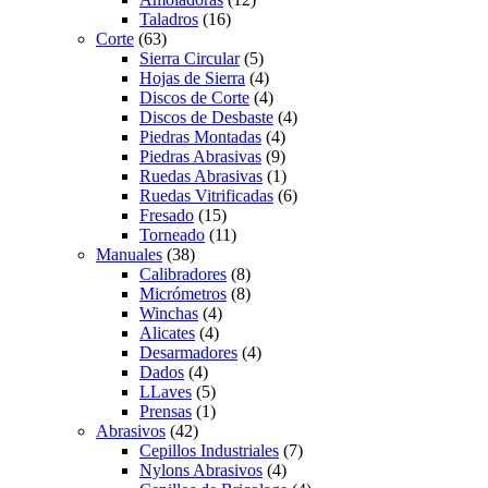
Taladros
(16)
Corte
(63)
Sierra Circular
(5)
Hojas de Sierra
(4)
Discos de Corte
(4)
Discos de Desbaste
(4)
Piedras Montadas
(4)
Piedras Abrasivas
(9)
Ruedas Abrasivas
(1)
Ruedas Vitrificadas
(6)
Fresado
(15)
Torneado
(11)
Manuales
(38)
Calibradores
(8)
Micrómetros
(8)
Winchas
(4)
Alicates
(4)
Desarmadores
(4)
Dados
(4)
LLaves
(5)
Prensas
(1)
Abrasivos
(42)
Cepillos Industriales
(7)
Nylons Abrasivos
(4)