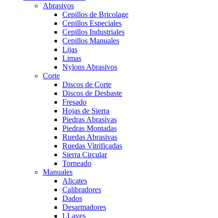
Abrasivos
Cepillos de Bricolage
Cepillos Especiales
Cepillos Industriales
Cepillos Manuales
Lijas
Limas
Nylons Abrasivos
Corte
Discos de Corte
Discos de Desbaste
Fresado
Hojas de Sierra
Piedras Abrasivas
Piedras Montadas
Ruedas Abrasivas
Ruedas Vitrificadas
Sierra Circular
Torneado
Manuales
Alicates
Calibradores
Dados
Desarmadores
LLaves