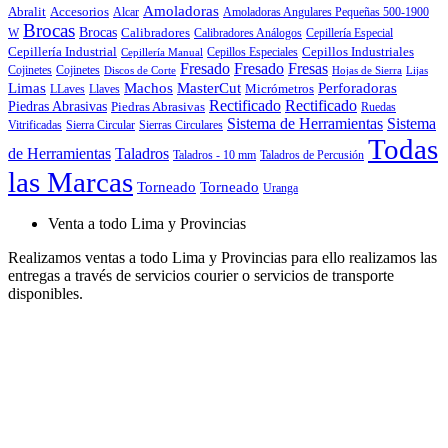
Amoladoras
Abralit
Accesorios
Alcar
Amoladoras Angulares Pequeñas 500-1900
Brocas
Brocas
Calibradores
Cepillería Especial
W
Calibradores Análogos
Cepillería Industrial
Cepillos Especiales
Cepillos Industriales
Cepillería Manual
Fresado
Fresado
Fresas
Cojinetes
Cojinetes
Discos de Corte
Hojas de Sierra
Lijas
Limas
Machos
MasterCut
Perforadoras
Micrómetros
LLaves
Llaves
Rectificado
Rectificado
Piedras Abrasivas
Piedras Abrasivas
Ruedas
Sistema de Herramientas
Sistema
Vitrificadas
Sierra Circular
Sierras Circulares
Todas
de Herramientas
Taladros
Taladros - 10 mm
Taladros de Percusión
las Marcas
Torneado
Torneado
Uranga
Venta a todo Lima y Provincias
Realizamos ventas a todo Lima y Provincias para ello realizamos las
entregas a través de servicios courier o servicios de transporte
disponibles.