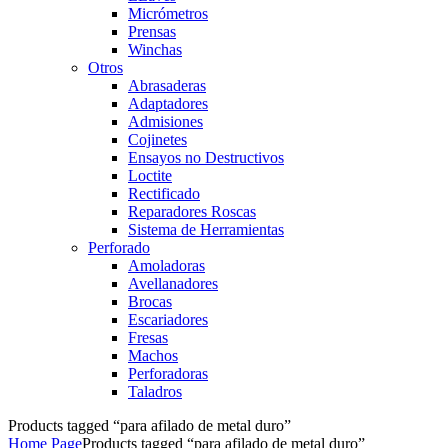
Micrómetros
Prensas
Winchas
Otros
Abrasaderas
Adaptadores
Admisiones
Cojinetes
Ensayos no Destructivos
Loctite
Rectificado
Reparadores Roscas
Sistema de Herramientas
Perforado
Amoladoras
Avellanadores
Brocas
Escariadores
Fresas
Machos
Perforadoras
Taladros
Products tagged “para afilado de metal duro”
Home Page
Products tagged “para afilado de metal duro”