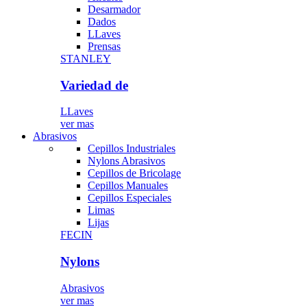
Desarmador
Dados
LLaves
Prensas
STANLEY
Variedad de
LLaves
ver mas
Abrasivos
Cepillos Industriales
Nylons Abrasivos
Cepillos de Bricolage
Cepillos Manuales
Cepillos Especiales
Limas
Lijas
FECIN
Nylons
Abrasivos
ver mas