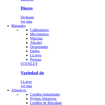
Discos
Desbaste
ver mas
Manuales
Calibradores
Micrómetros
Winchas
Alicates
Desarmador
Dados
LLaves
Prensas
STANLEY
Variedad de
LLaves
ver mas
Abrasivos
Cepillos Industriales
Nylons Abrasivos
Cepillos de Bricolage