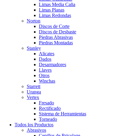
Limas Media Caña
Limas Planas
Limas Redondas
Norton
Discos de Corte
Discos de Desbaste
Piedras Abrasivas
Piedras Montadas
Stanley
Alicates
Dados
Desarmadores
Llaves
Otros
Winchas
Starrett
Uranga
Vertex
Fresado
Rectificado
Sistema de Herramientas
Torneado
Todos los Productos
Abrasivos
Cepillos de Bricolage