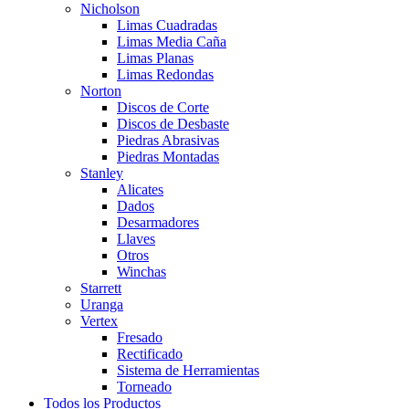
Nicholson
Limas Cuadradas
Limas Media Caña
Limas Planas
Limas Redondas
Norton
Discos de Corte
Discos de Desbaste
Piedras Abrasivas
Piedras Montadas
Stanley
Alicates
Dados
Desarmadores
Llaves
Otros
Winchas
Starrett
Uranga
Vertex
Fresado
Rectificado
Sistema de Herramientas
Torneado
Todos los Productos