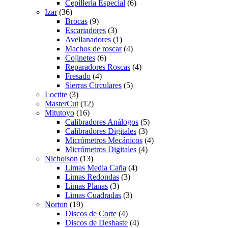
Cepillería Especial
(6)
Izar
(36)
Brocas
(9)
Escariadores
(3)
Avellanadores
(1)
Machos de roscar
(4)
Cojinetes
(6)
Reparadores Roscas
(4)
Fresado
(4)
Sierras Circulares
(5)
Loctite
(3)
MasterCut
(12)
Mitutoyo
(16)
Calibradores Análogos
(5)
Calibradores Digitales
(3)
Micrómetros Mecánicos
(4)
Micrómetros Digitales
(4)
Nicholson
(13)
Limas Media Caña
(4)
Limas Redondas
(3)
Limas Planas
(3)
Limas Cuadradas
(3)
Norton
(19)
Discos de Corte
(4)
Discos de Desbaste
(4)