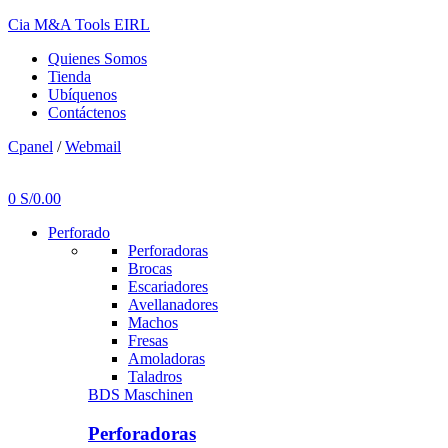
Cia M&A Tools EIRL
Quienes Somos
Tienda
Ubíquenos
Contáctenos
Cpanel
/
Webmail
Menu
0
S/
0.00
Perforado
Perforadoras
Brocas
Escariadores
Avellanadores
Machos
Fresas
Amoladoras
Taladros
BDS Maschinen
Perforadoras