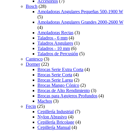
Accesorios
(7)
Bosch
(28)
Amoladoras Angulares Pequeñas 500-1900 W
(5)
Amoladoras Angulares Grandes 2000-2600 W
(4)
Amoladoras Rectas
(3)
Taladros - 6 mm
(4)
Taladros Angulares
(1)
Taladros - 10 mm
(6)
Taladros de Percusión
(5)
Cantesco
(3)
Dormer
(22)
Brocas Serie Extra Corta
(4)
Brocas Serie Corta
(4)
Brocas Serie Larga
(2)
Brocas Mango Cónico
(2)
Brocas de Alto Rendimiento
(3)
Brocas para Agujeros Profundos
(4)
Machos
(3)
Fecin
(25)
Cepillería Industrial
(7)
Nylon Abrasivo
(4)
Cepillería Bricolage
(4)
Cepillería Manual
(4)