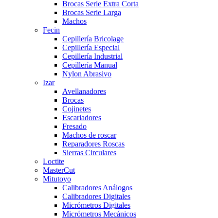
Brocas Serie Extra Corta
Brocas Serie Larga
Machos
Fecin
Cepillería Bricolage
Cepillería Especial
Cepillería Industrial
Cepillería Manual
Nylon Abrasivo
Izar
Avellanadores
Brocas
Cojinetes
Escariadores
Fresado
Machos de roscar
Reparadores Roscas
Sierras Circulares
Loctite
MasterCut
Mitutoyo
Calibradores Análogos
Calibradores Digitales
Micrómetros Digitales
Micrómetros Mecánicos