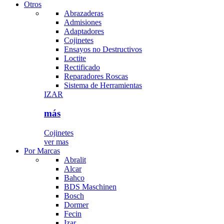
Otros
Abrazaderas
Admisiones
Adaptadores
Cojinetes
Ensayos no Destructivos
Loctite
Rectificado
Reparadores Roscas
Sistema de Herramientas
IZAR
más
Cojinetes
ver mas
Por Marcas
Abralit
Alcar
Bahco
BDS Maschinen
Bosch
Dormer
Fecin
Izar