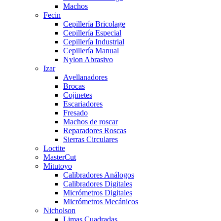
Machos
Fecin
Cepillería Bricolage
Cepillería Especial
Cepillería Industrial
Cepillería Manual
Nylon Abrasivo
Izar
Avellanadores
Brocas
Cojinetes
Escariadores
Fresado
Machos de roscar
Reparadores Roscas
Sierras Circulares
Loctite
MasterCut
Mitutoyo
Calibradores Análogos
Calibradores Digitales
Micrómetros Digitales
Micrómetros Mecánicos
Nicholson
Limas Cuadradas