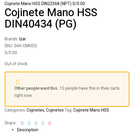
Cojinete Mano HSS DIN22568 (NPT)
S/
0.00
Cojinete Mano HSS
DIN40434 (PG)
Brands:
Izar
SKU:
044-CMHSS
S/
0.00
Out of stock
Other people want this.
15 people have this in their carts
right now.
Categories:
Cojinetes
,
Cojinetes
Tag:
Cojinete Mano HSS
Facebook
Twitter
Linkedin
Google+
Pinterest
Share:
Description