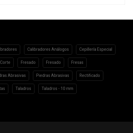
ibradores
Calibradores Análogos
Cepillería Especial
 Corte
Fresado
Fresado
Fresas
dras Abrasivas
Piedras Abrasivas
Rectificado
tas
Taladros
Taladros - 10 mm