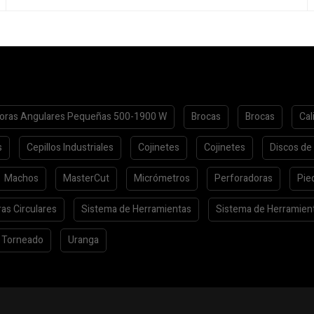
oras Angulares Pequeñas 500-1900 W
Brocas
Brocas
Cal
s
Cepillos Industriales
Cojinetes
Cojinetes
Discos de
Machos
MasterCut
Micrómetros
Perforadoras
Pie
ras Circulares
Sistema de Herramientas
Sistema de Herramien
Torneado
Uranga