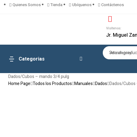
Quienes Somos
Tienda
Ubíquenos
Contáctenos
Visítenos:
Jr. Miguel Za
All category
Categorias
Dados/Cubos – mando 3/4 pulg
Home Page
Todos los Productos
Manuales
Dados
Dados/Cubos 