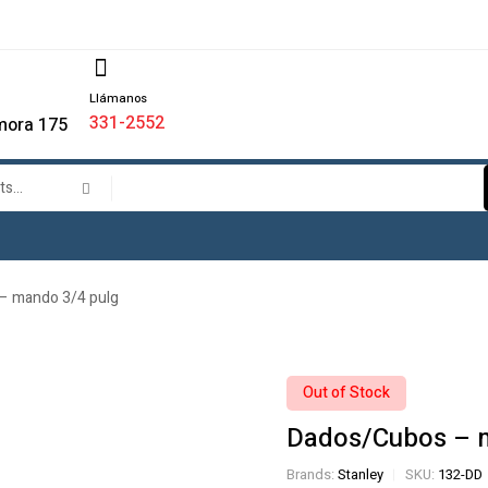
Llámanos
331-2552
mora 175
– mando 3/4 pulg
Out of Stock
Dados/Cubos – 
Brands:
Stanley
SKU:
132-DD