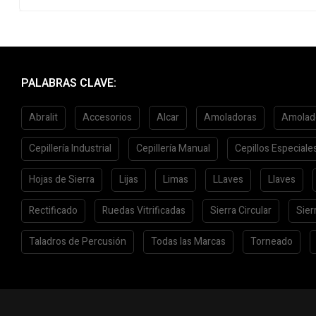
PALABRAS CLAVE:
Abralit
Accesorios
Alcar
Amoladoras
Amolad
Cepillería Industrial
Cepillería Manual
Cepillos Especiale
Hojas de Sierra
Lijas
Limas
LLaves
Llaves
Rectificado
Ruedas Vitrificadas
Sierra Circular
Sier
Taladros de Percusión
Todas las Marcas
Torneado