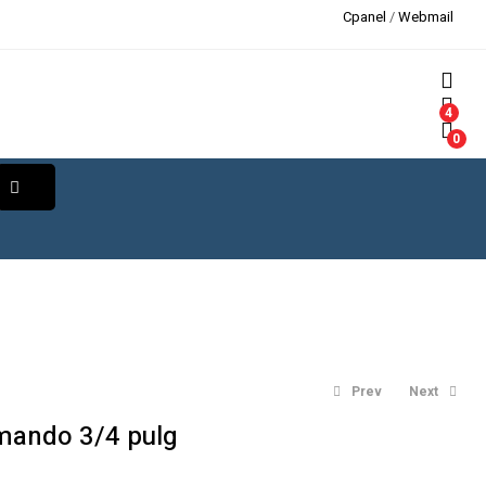
Cpanel
/
Webmail
4
0
Prev
Next
mando 3/4 pulg
S/
S/
0.00
0.00