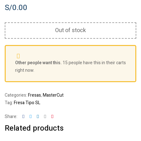
S/
0.00
Out of stock
Other people want this.
15 people have this in their carts
right now.
Categories:
Fresas
,
MasterCut
Tag:
Fresa Tipo SL
Facebook
Twitter
Linkedin
Google+
Pinterest
Share:
Related products