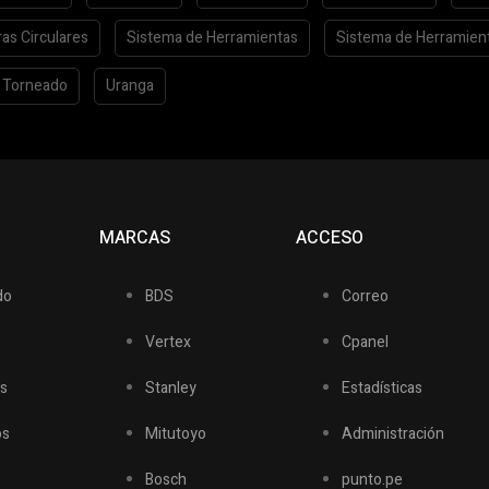
ras Circulares
Sistema de Herramientas
Sistema de Herramien
Torneado
Uranga
S
MARCAS
ACCESO
do
BDS
Correo
Vertex
Cpanel
s
Stanley
Estadísticas
os
Mitutoyo
Administración
Bosch
punto.pe