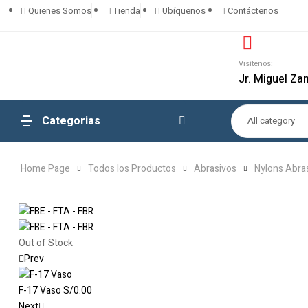
Quienes Somos
Tienda
Ubíquenos
Contáctenos
Visítenos:
Jr. Miguel Za
Categorias
All category
Home Page
Todos los Productos
Abrasivos
Nylons Abra
Out of Stock
Prev
F-17 Vaso
S/
0.00
Next