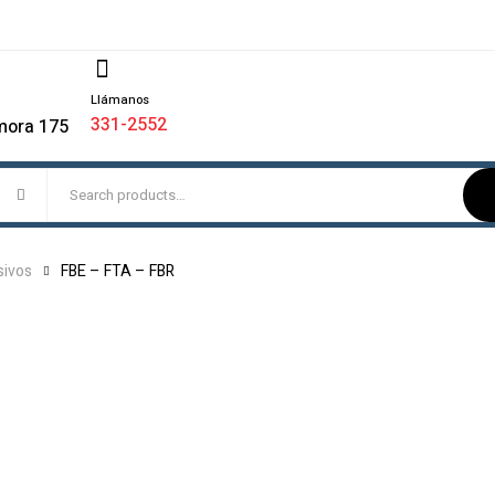
Llámanos
331-2552
mora 175
sivos
FBE – FTA – FBR