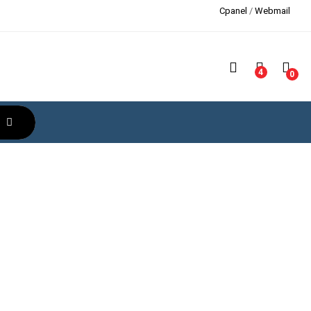
Cpanel
/
Webmail
4
0