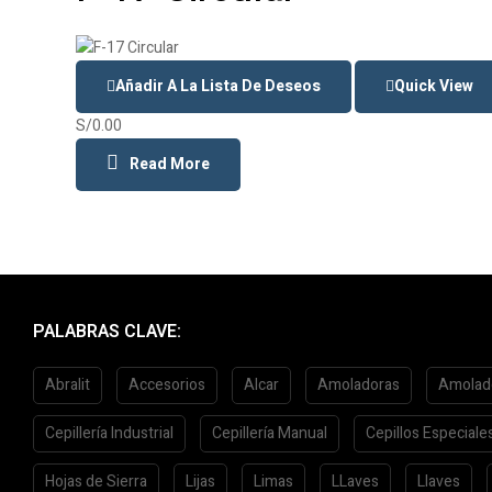
Añadir A La Lista De Deseos
Quick View
S/
0.00
Read More
PALABRAS CLAVE:
Abralit
Accesorios
Alcar
Amoladoras
Amolad
Cepillería Industrial
Cepillería Manual
Cepillos Especiale
Hojas de Sierra
Lijas
Limas
LLaves
Llaves