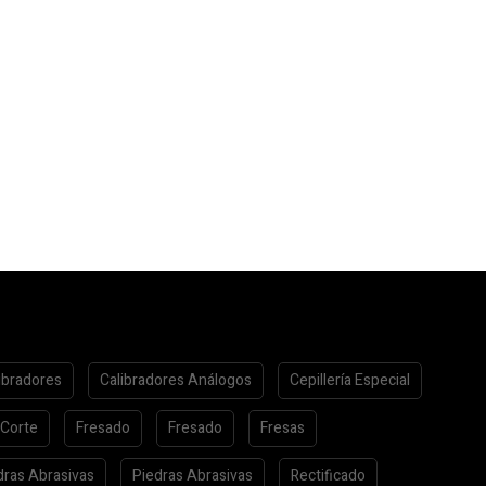
ibradores
Calibradores Análogos
Cepillería Especial
 Corte
Fresado
Fresado
Fresas
dras Abrasivas
Piedras Abrasivas
Rectificado