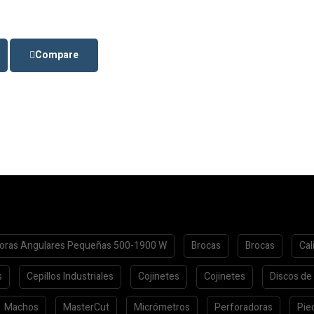
Compare
oras Angulares Pequeñas 500-1900 W
Brocas
Brocas
Cal
s
Cepillos Industriales
Cojinetes
Cojinetes
Discos de
Machos
MasterCut
Micrómetros
Perforadoras
Pie