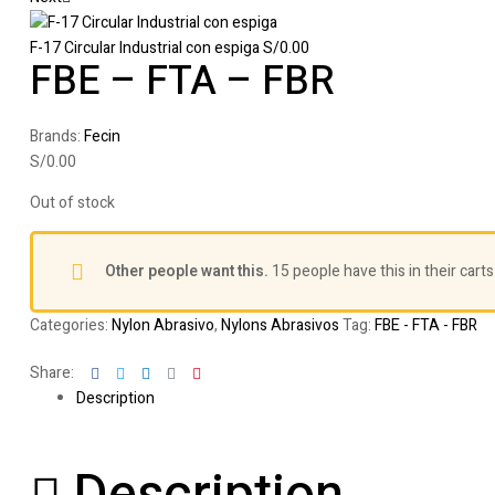
F-17 Circular Industrial con espiga
S/
0.00
FBE – FTA – FBR
Brands:
Fecin
S/
0.00
Out of stock
Other people want this.
15 people have this in their carts
Categories:
Nylon Abrasivo
,
Nylons Abrasivos
Tag:
FBE - FTA - FBR
Facebook
Twitter
Linkedin
Google+
Pinterest
Share:
Description