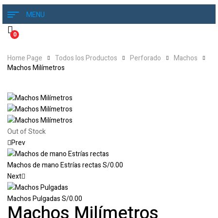
MENU
0
Home Page
Todos los Productos
Perforado
Machos
Machos Milímetros
Out of Stock
Prev
Machos de mano Estrías rectas
S/
0.00
Next
Machos Pulgadas
S/
0.00
Machos Milímetros