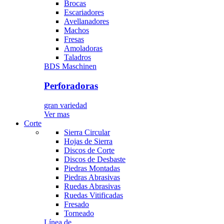
Brocas
Escariadores
Avellanadores
Machos
Fresas
Amoladoras
Taladros
BDS Maschinen
Perforadoras
gran variedad
Ver mas
Corte
Sierra Circular
Hojas de Sierra
Discos de Corte
Discos de Desbaste
Piedras Montadas
Piedras Abrasivas
Ruedas Abrasivas
Ruedas Vitificadas
Fresado
Torneado
Línea de