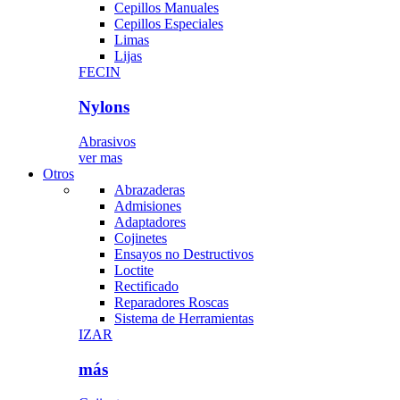
Cepillos Manuales
Cepillos Especiales
Limas
Lijas
FECIN
Nylons
Abrasivos
ver mas
Otros
Abrazaderas
Admisiones
Adaptadores
Cojinetes
Ensayos no Destructivos
Loctite
Rectificado
Reparadores Roscas
Sistema de Herramientas
IZAR
más