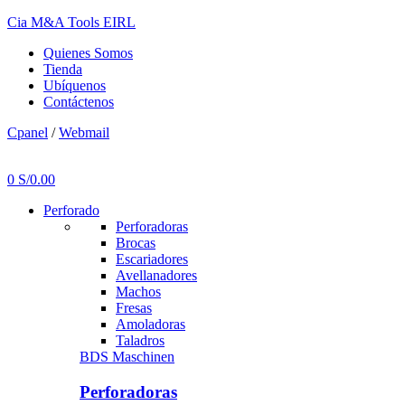
Cia M&A Tools EIRL
Quienes Somos
Tienda
Ubíquenos
Contáctenos
Cpanel
/
Webmail
Menu
0
S/
0.00
Perforado
Perforadoras
Brocas
Escariadores
Avellanadores
Machos
Fresas
Amoladoras
Taladros
BDS Maschinen
Perforadoras