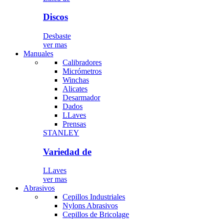
Discos
Desbaste
ver mas
Manuales
Calibradores
Micrómetros
Winchas
Alicates
Desarmador
Dados
LLaves
Prensas
STANLEY
Variedad de
LLaves
ver mas
Abrasivos
Cepillos Industriales
Nylons Abrasivos
Cepillos de Bricolage