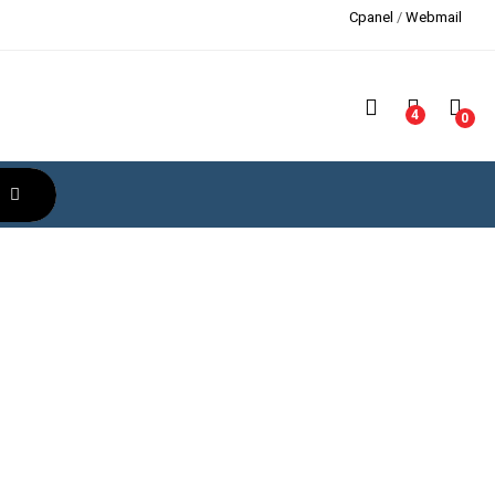
Cpanel
/
Webmail
4
0