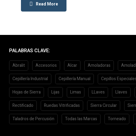
Read More
PALABRAS CLAVE:
Abralit
Accesorios
Alcar
Amoladoras
Amolad
Cepillería Industrial
Cepillería Manual
Cepillos Especiale
Hojas de Sierra
Lijas
Limas
LLaves
Llaves
Rectificado
Ruedas Vitrificadas
Sierra Circular
Sier
Taladros de Percusión
Todas las Marcas
Torneado