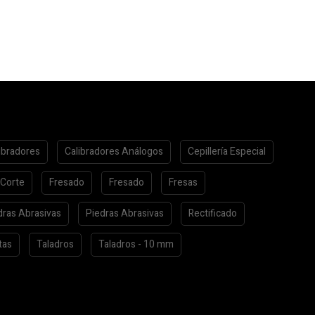
ibradores
Calibradores Análogos
Cepillería Especial
 Corte
Fresado
Fresado
Fresas
dras Abrasivas
Piedras Abrasivas
Rectificado
tas
Taladros
Taladros - 10 mm