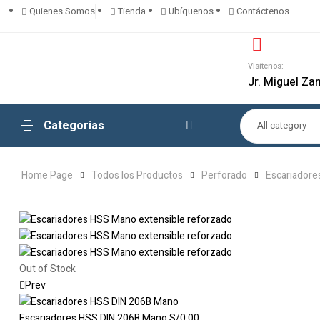
Quienes Somos
Tienda
Ubíquenos
Contáctenos
Visítenos:
Jr. Miguel Za
Categorias
All category
Home Page
Todos los Productos
Perforado
Escariadore
Out of Stock
Prev
Escariadores HSS DIN 206B Mano
S/
0.00