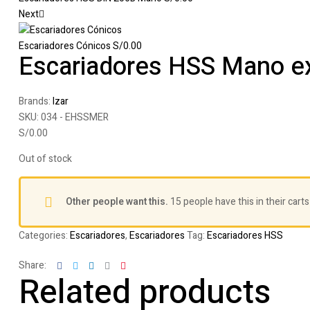
Next
Escariadores Cónicos
S/
0.00
Escariadores HSS Mano ex
Brands:
Izar
SKU:
034 - EHSSMER
S/
0.00
Out of stock
Other people want this.
15 people have this in their carts
Categories:
Escariadores
,
Escariadores
Tag:
Escariadores HSS
Facebook
Twitter
Linkedin
Google+
Pinterest
Share:
Related products