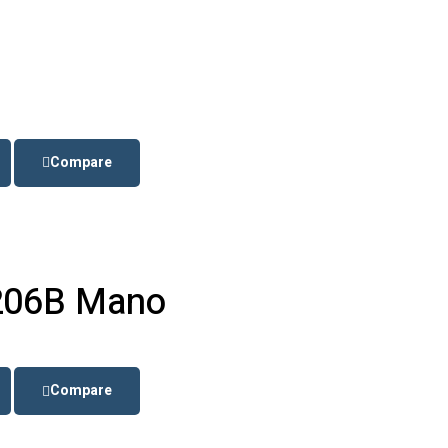
Compare
 206B Mano
Compare