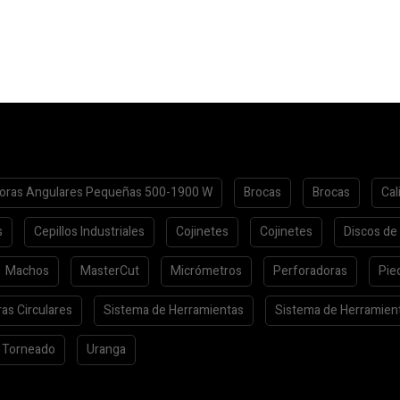
oras Angulares Pequeñas 500-1900 W
Brocas
Brocas
Cal
s
Cepillos Industriales
Cojinetes
Cojinetes
Discos de
Machos
MasterCut
Micrómetros
Perforadoras
Pie
ras Circulares
Sistema de Herramientas
Sistema de Herramien
Torneado
Uranga