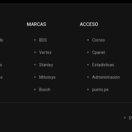
S
MARCAS
ACCESO
do
BDS
Correo
Vertex
Cpanel
s
Stanley
Estadísticas
os
Mitutoyo
Administración
Bosch
punto.pe
D