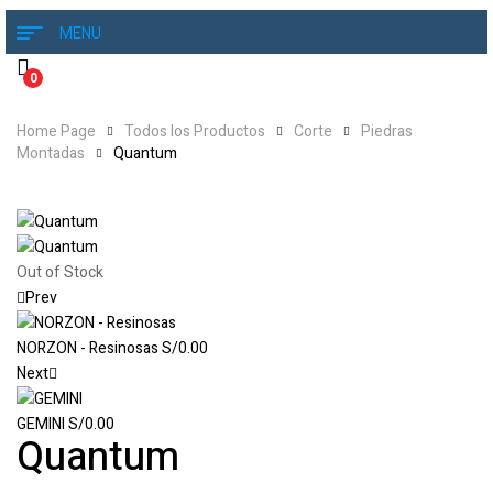
MENU
0
Home Page
Todos los Productos
Corte
Piedras
Montadas
Quantum
Out of Stock
Prev
NORZON - Resinosas
S/
0.00
Next
GEMINI
S/
0.00
Quantum