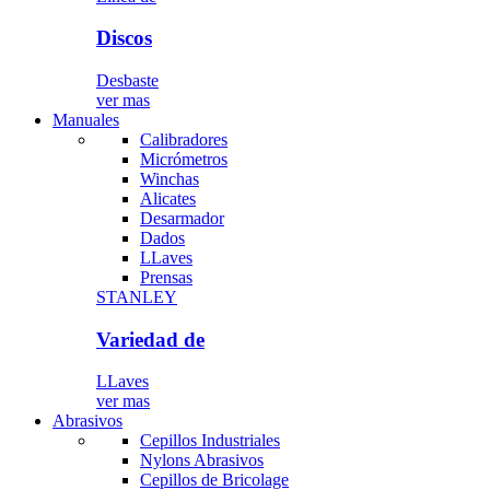
Discos
Desbaste
ver mas
Manuales
Calibradores
Micrómetros
Winchas
Alicates
Desarmador
Dados
LLaves
Prensas
STANLEY
Variedad de
LLaves
ver mas
Abrasivos
Cepillos Industriales
Nylons Abrasivos
Cepillos de Bricolage