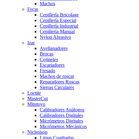
Machos
Fecin
Cepillería Bricolage
Cepillería Especial
Cepillería Industrial
Cepillería Manual
Nylon Abrasivo
Izar
Avellanadores
Brocas
Cojinetes
Escariadores
Fresado
Machos de roscar
Reparadores Roscas
Sierras Circulares
Loctite
MasterCut
Mitutoyo
Calibradores Análogos
Calibradores Digitales
Micrómetros Digitales
Micrómetros Mecánicos
Nicholson
Limas Cuadradas