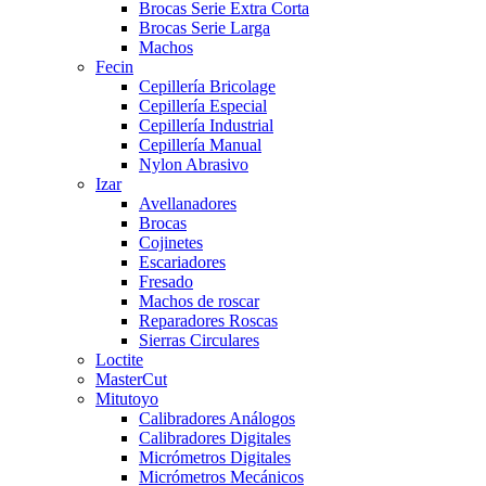
Brocas Serie Extra Corta
Brocas Serie Larga
Machos
Fecin
Cepillería Bricolage
Cepillería Especial
Cepillería Industrial
Cepillería Manual
Nylon Abrasivo
Izar
Avellanadores
Brocas
Cojinetes
Escariadores
Fresado
Machos de roscar
Reparadores Roscas
Sierras Circulares
Loctite
MasterCut
Mitutoyo
Calibradores Análogos
Calibradores Digitales
Micrómetros Digitales
Micrómetros Mecánicos