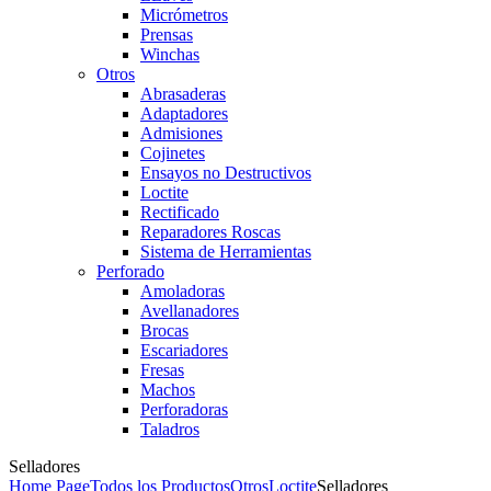
Micrómetros
Prensas
Winchas
Otros
Abrasaderas
Adaptadores
Admisiones
Cojinetes
Ensayos no Destructivos
Loctite
Rectificado
Reparadores Roscas
Sistema de Herramientas
Perforado
Amoladoras
Avellanadores
Brocas
Escariadores
Fresas
Machos
Perforadoras
Taladros
Selladores
Home Page
Todos los Productos
Otros
Loctite
Selladores