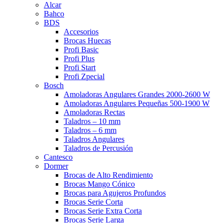
Alcar
Bahco
BDS
Accesorios
Brocas Huecas
Profi Basic
Profi Plus
Profi Start
Profi Zpecial
Bosch
Amoladoras Angulares Grandes 2000-2600 W
Amoladoras Angulares Pequeñas 500-1900 W
Amoladoras Rectas
Taladros – 10 mm
Taladros – 6 mm
Taladros Angulares
Taladros de Percusión
Cantesco
Dormer
Brocas de Alto Rendimiento
Brocas Mango Cónico
Brocas para Agujeros Profundos
Brocas Serie Corta
Brocas Serie Extra Corta
Brocas Serie Larga