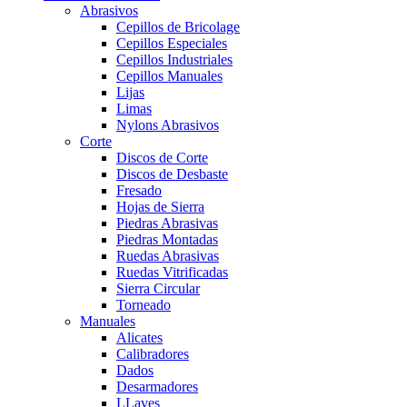
Abrasivos
Cepillos de Bricolage
Cepillos Especiales
Cepillos Industriales
Cepillos Manuales
Lijas
Limas
Nylons Abrasivos
Corte
Discos de Corte
Discos de Desbaste
Fresado
Hojas de Sierra
Piedras Abrasivas
Piedras Montadas
Ruedas Abrasivas
Ruedas Vitrificadas
Sierra Circular
Torneado
Manuales
Alicates
Calibradores
Dados
Desarmadores
LLaves