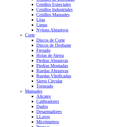
Cepillos Especiales
Cepillos Industriales
Cepillos Manuales
Lijas
Limas
Nylons Abrasivos
Corte
Discos de Corte
Discos de Desbaste
Fresado
Hojas de Sierra
Piedras Abrasivas
Piedras Montadas
Ruedas Abrasivas
Ruedas Vitrificadas
Sierra Circular
Torneado
Manuales
Alicates
Calibradores
Dados
Desarmadores
LLaves
Micrómetros
Prensas