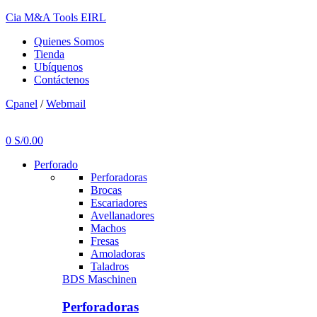
Cia M&A Tools EIRL
Quienes Somos
Tienda
Ubíquenos
Contáctenos
Cpanel
/
Webmail
Menu
0
S/
0.00
Perforado
Perforadoras
Brocas
Escariadores
Avellanadores
Machos
Fresas
Amoladoras
Taladros
BDS Maschinen
Perforadoras