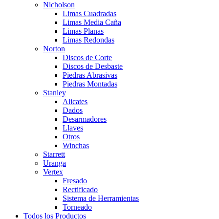
Nicholson
Limas Cuadradas
Limas Media Caña
Limas Planas
Limas Redondas
Norton
Discos de Corte
Discos de Desbaste
Piedras Abrasivas
Piedras Montadas
Stanley
Alicates
Dados
Desarmadores
Llaves
Otros
Winchas
Starrett
Uranga
Vertex
Fresado
Rectificado
Sistema de Herramientas
Torneado
Todos los Productos