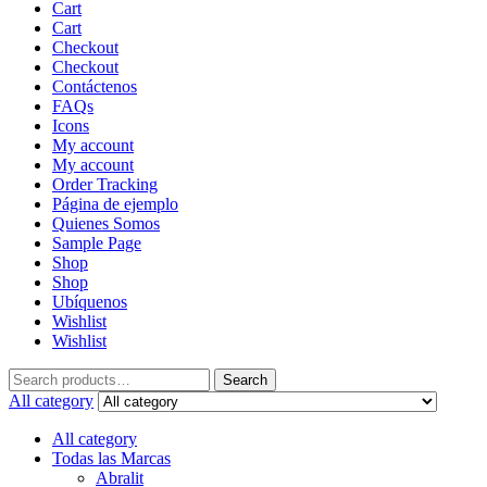
Cart
Cart
Checkout
Checkout
Contáctenos
FAQs
Icons
My account
My account
Order Tracking
Página de ejemplo
Quienes Somos
Sample Page
Shop
Shop
Ubíquenos
Wishlist
Wishlist
Search
Search
for:
All category
All category
Todas las Marcas
Abralit