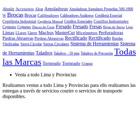
Amoladoras
Abralit
Accesorios
Alcar
Amoladoras Angulares Pequeñas 500-1900
Brocas
Brocas
Calibradores
Cepillería Especial
W
Calibradores Análogos
Cepillería Industrial
Cepillos Especiales
Cepillos Industriales
Cepillería Manual
Fresado
Fresado
Fresas
Cojinetes
Cojinetes
Discos de Corte
Hojas de Sierra
Lijas
Limas
Machos
MasterCut
Perforadoras
Micrómetros
LLaves
Llaves
Rectificado
Rectificado
Piedras Abrasivas
Piedras Abrasivas
Ruedas
Sistema de Herramientas
Sistema
Vitrificadas
Sierra Circular
Sierras Circulares
Todas
de Herramientas
Taladros
Taladros - 10 mm
Taladros de Percusión
las Marcas
Torneado
Torneado
Uranga
Venta a todo Lima y Provincias
Realizamos ventas a todo Lima y Provincias para ello realizamos las
entregas a través de servicios courier o servicios de transporte
disponibles.