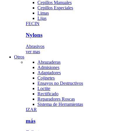
Cepillos Manuales
Cepillos Especiales
Limas
Lijas
FECIN
Nylons
Abrasivos
ver mas
Otros
Abrazaderas
Admisiones
Adaptadores
Cojinetes
Ensayos no Destructivos
Loctite
Rectificado
Reparadores Roscas
Sistema de Herramientas
IZAR
más