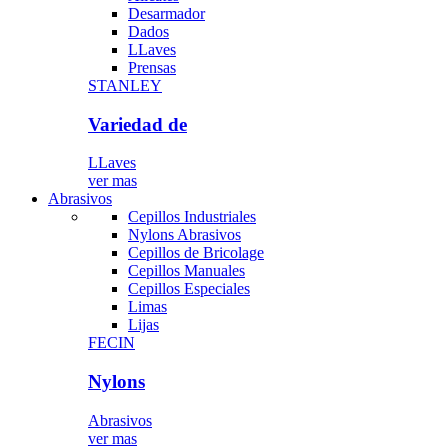
Desarmador
Dados
LLaves
Prensas
STANLEY
Variedad de
LLaves
ver mas
Abrasivos
Cepillos Industriales
Nylons Abrasivos
Cepillos de Bricolage
Cepillos Manuales
Cepillos Especiales
Limas
Lijas
FECIN
Nylons
Abrasivos
ver mas