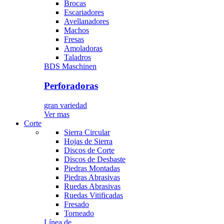
Brocas
Escariadores
Avellanadores
Machos
Fresas
Amoladoras
Taladros
BDS Maschinen
Perforadoras
gran variedad
Ver mas
Corte
Sierra Circular
Hojas de Sierra
Discos de Corte
Discos de Desbaste
Piedras Montadas
Piedras Abrasivas
Ruedas Abrasivas
Ruedas Vitificadas
Fresado
Torneado
Línea de