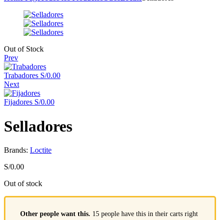
Availability:
Out of Stock
Prev
Trabadores
S/
0.00
Next
Fijadores
S/
0.00
Selladores
Brands:
Loctite
S/
0.00
Out of stock
Other people want this.
15 people have this in their carts right