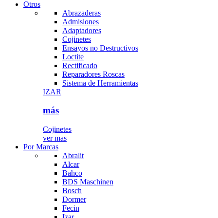
Otros
Abrazaderas
Admisiones
Adaptadores
Cojinetes
Ensayos no Destructivos
Loctite
Rectificado
Reparadores Roscas
Sistema de Herramientas
IZAR
más
Cojinetes
ver mas
Por Marcas
Abralit
Alcar
Bahco
BDS Maschinen
Bosch
Dormer
Fecin
Izar