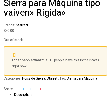
Sierra para Máquina tipo
vaíven» Rígida»
Brands:
Starrett
S/
0.00
Out of stock
Other people want this.
15 people have this in their carts
right now.
Categories:
Hojas de Sierra
,
Starrett
Tag:
Sierra para Máquina
Facebook
Twitter
Linkedin
Google+
Pinterest
Share:
Description