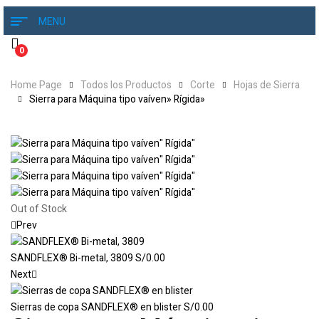
MENU
0
Home Page
Todos los Productos
Corte
Hojas de Sierra
Sierra para Máquina tipo vaíven» Rígida»
Out of Stock
Prev
SANDFLEX® Bi-metal, 3809
S/
0.00
Next
Sierras de copa SANDFLEX® en blister
S/
0.00