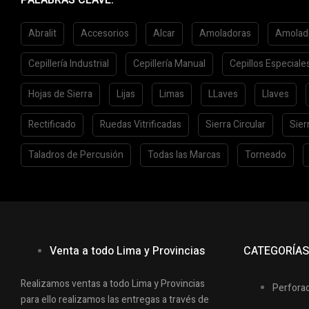
Abralit
Accesorios
Alcar
Amoladoras
Amolad
Cepillería Industrial
Cepillería Manual
Cepillos Especiale
Hojas de Sierra
Lijas
Limas
LLaves
Llaves
Rectificado
Ruedas Vitrificadas
Sierra Circular
Sier
Taladros de Percusión
Todas las Marcas
Torneado
Venta a todo Lima y Provincias
CATEGORÍA
Realizamos ventas a todo Lima y Provincias
Perfora
para ello realizamos las entregas a través de