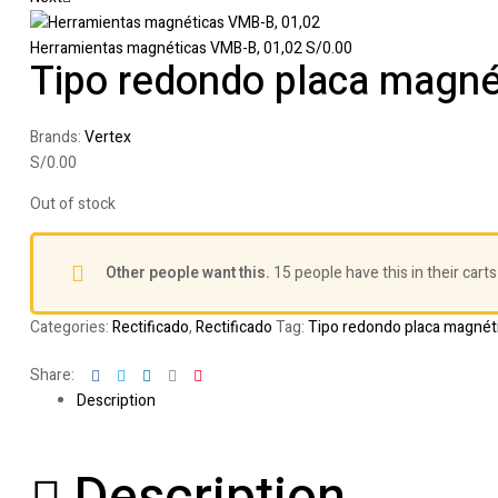
Herramientas magnéticas VMB-B, 01,02
S/
0.00
Tipo redondo placa magné
Brands:
Vertex
S/
0.00
Out of stock
Other people want this.
15 people have this in their carts
Categories:
Rectificado
,
Rectificado
Tag:
Tipo redondo placa magnét
Facebook
Twitter
Linkedin
Google+
Pinterest
Share:
Description