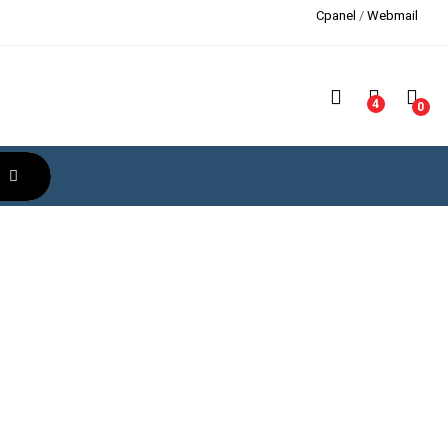
Cpanel
/
Webmail
4
0