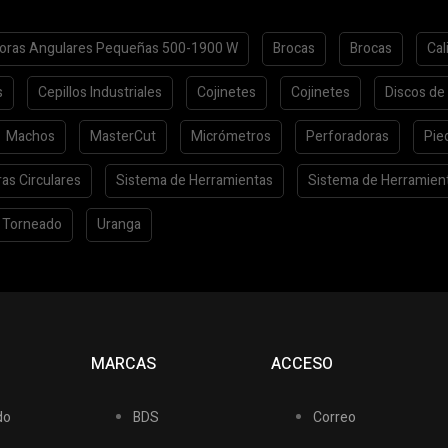
oras Angulares Pequeñas 500-1900 W
Brocas
Brocas
Cal
s
Cepillos Industriales
Cojinetes
Cojinetes
Discos de
Machos
MasterCut
Micrómetros
Perforadoras
Pie
ras Circulares
Sistema de Herramientas
Sistema de Herramien
Torneado
Uranga
S
MARCAS
ACCESO
do
BDS
Correo