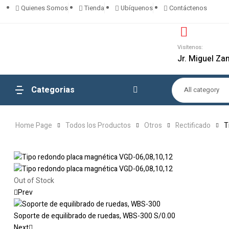
Quienes Somos
Tienda
Ubíquenos
Contáctenos
Visítenos:
Jr. Miguel Za
Categorias
All category
Home Page
Todos los Productos
Otros
Rectificado
T
Out of Stock
Prev
Soporte de equilibrado de ruedas, WBS-300
S/
0.00
Next