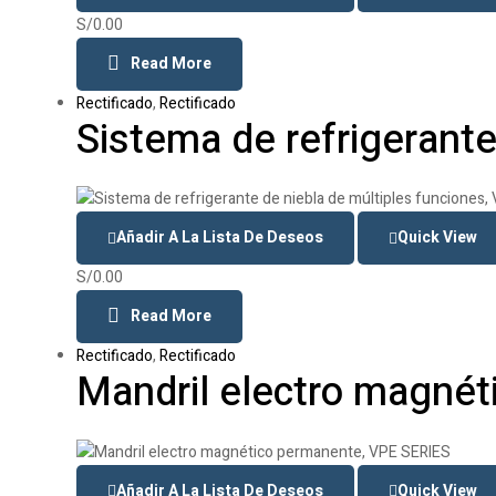
S/
0.00
Read More
Rectificado
,
Rectificado
Sistema de refrigerante
Añadir A La Lista De Deseos
Quick View
S/
0.00
Read More
Rectificado
,
Rectificado
Mandril electro magné
Añadir A La Lista De Deseos
Quick View