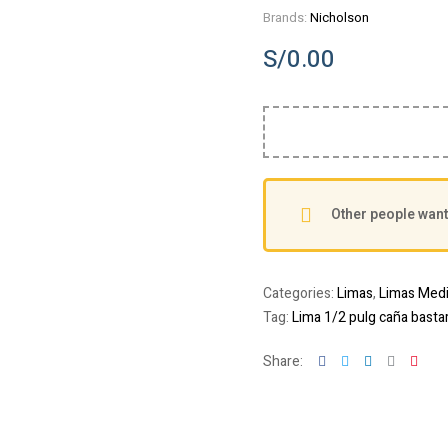
Brands:
Nicholson
S/
0.00
Other people want 
Categories:
Limas
,
Limas Med
Tag:
Lima 1/2 pulg caña basta
Facebook
Twitter
Linkedin
Google+
Pint
Share: