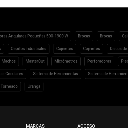
oras Angulares Pequeñas 500-1900 W
Brocas
Brocas
Cal
s
Cepillos Industriales
Cojinetes
Cojinetes
Discos de
Machos
MasterCut
Micrómetros
Perforadoras
Pie
ras Circulares
Sistema de Herramientas
Sistema de Herramien
Torneado
Uranga
S
MARCAS
ACCESO