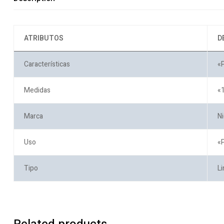
ATRIBUTOS
D
Características
«P
Medidas
«1
Marca
N
Uso
«P
Tipo
L