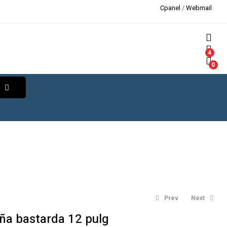
Cpanel
/
Webmail
4
0
Prev
Next
ña bastarda 12 pulg