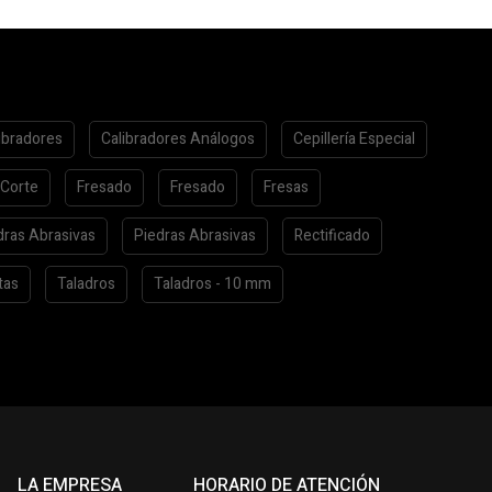
ibradores
Calibradores Análogos
Cepillería Especial
 Corte
Fresado
Fresado
Fresas
dras Abrasivas
Piedras Abrasivas
Rectificado
tas
Taladros
Taladros - 10 mm
LA EMPRESA
HORARIO DE ATENCIÓN