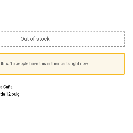
S/
0.00
S/
0.00
Out of stock
this.
15 people have this in their carts right now.
ia Caña
rda 12 pulg
erest