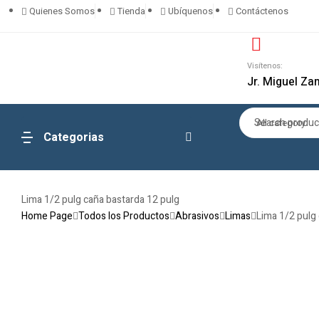
Quienes Somos
Tienda
Ubíquenos
Contáctenos
Visítenos:
Jr. Miguel Za
All category
Categorias
Lima 1/2 pulg caña bastarda 12 pulg
Home Page
Todos los Productos
Abrasivos
Limas
Lima 1/2 pulg