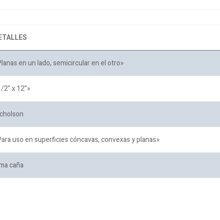
ETALLES
lanas en un lado, semicircular en el otro»
/2” x 12”»
icholson
ara uso en superficies cóncavas, convexas y planas»
ima caña