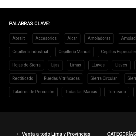
PALABRAS CLAVE:
Abralit
Accesorios
Alcar
Amoladoras
Amolad
Cepillería Industrial
Cepillería Manual
Cepillos Especiale
Hojas de Sierra
Lijas
Limas
LLaves
Llaves
Rectificado
Ruedas Vitrificadas
Sierra Circular
Sier
Taladros de Percusión
Todas las Marcas
Torneado
Venta a todo Lima y Provincias
CATEGORÍA