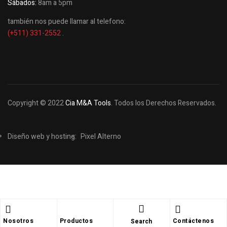
Sábados:
8am a 5pm
también nos puede llamar al telefono:
(+511) 331-2552
.
Copyright © 2022
Cia M&A Tools
. Todos los Derechos Reservados.
Diseño web y hosting:
Pixel Alterno
Shopping cart
close
Nosotros
Productos
Contáctenos
Search