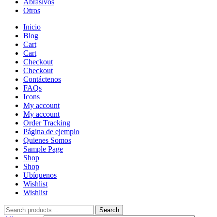
Abrasivos
Otros
Inicio
Blog
Cart
Cart
Checkout
Checkout
Contáctenos
FAQs
Icons
My account
My account
Order Tracking
Página de ejemplo
Quienes Somos
Sample Page
Shop
Shop
Ubíquenos
Wishlist
Wishlist
Search
Search