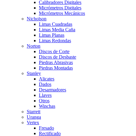
Calibradores Digitales
Micrómetros Digitales
Micrómetros Mecánicos
Nicholson
Limas Cuadradas
Limas Media Caña
Limas Planas
Limas Redondas
Norton
Discos de Corte
Discos de Desbaste
Piedras Abrasivas
Piedras Montadas
Stanley
Alicates
Dados
Desarmadores
Llaves
Otros
Winchas
Starrett
Uranga
Vertex
Fresado
Rectificado