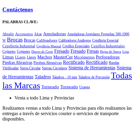
Contáctenos
PALABRAS CLAVE:
Amoladoras
Abralit
Accesorios
Alcar
Amoladoras Angulares Pequeñas 500-1900
Brocas
Brocas
Calibradores
Cepillería Especial
W
Calibradores Análogos
Cepillería Industrial
Cepillos Especiales
Cepillos Industriales
Cepillería Manual
Fresado
Fresado
Fresas
Cojinetes
Cojinetes
Discos de Corte
Hojas de Sierra
Lijas
Limas
Machos
MasterCut
Perforadoras
Micrómetros
LLaves
Llaves
Rectificado
Rectificado
Piedras Abrasivas
Piedras Abrasivas
Ruedas
Sistema de Herramientas
Sistema
Vitrificadas
Sierra Circular
Sierras Circulares
Todas
de Herramientas
Taladros
Taladros - 10 mm
Taladros de Percusión
las Marcas
Torneado
Torneado
Uranga
Venta a todo Lima y Provincias
Realizamos ventas a todo Lima y Provincias para ello realizamos las
entregas a través de servicios courier o servicios de transporte
disponibles.