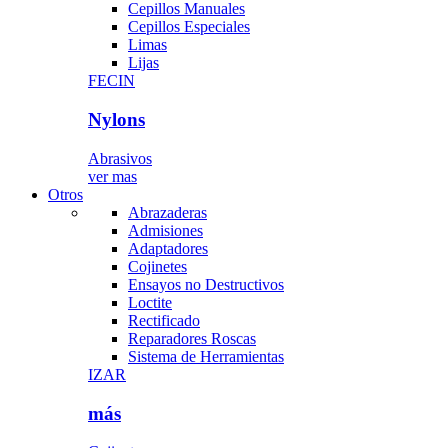
Cepillos Manuales
Cepillos Especiales
Limas
Lijas
FECIN
Nylons
Abrasivos
ver mas
Otros
Abrazaderas
Admisiones
Adaptadores
Cojinetes
Ensayos no Destructivos
Loctite
Rectificado
Reparadores Roscas
Sistema de Herramientas
IZAR
más