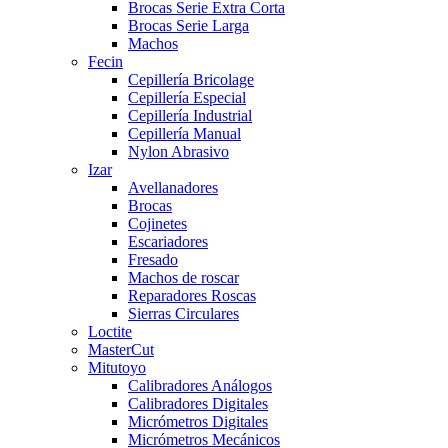
Brocas Serie Extra Corta
Brocas Serie Larga
Machos
Fecin
Cepillería Bricolage
Cepillería Especial
Cepillería Industrial
Cepillería Manual
Nylon Abrasivo
Izar
Avellanadores
Brocas
Cojinetes
Escariadores
Fresado
Machos de roscar
Reparadores Roscas
Sierras Circulares
Loctite
MasterCut
Mitutoyo
Calibradores Análogos
Calibradores Digitales
Micrómetros Digitales
Micrómetros Mecánicos