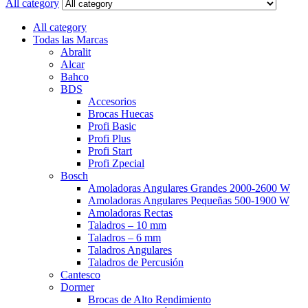
for:
All category
All category
Todas las Marcas
Abralit
Alcar
Bahco
BDS
Accesorios
Brocas Huecas
Profi Basic
Profi Plus
Profi Start
Profi Zpecial
Bosch
Amoladoras Angulares Grandes 2000-2600 W
Amoladoras Angulares Pequeñas 500-1900 W
Amoladoras Rectas
Taladros – 10 mm
Taladros – 6 mm
Taladros Angulares
Taladros de Percusión
Cantesco
Dormer
Brocas de Alto Rendimiento