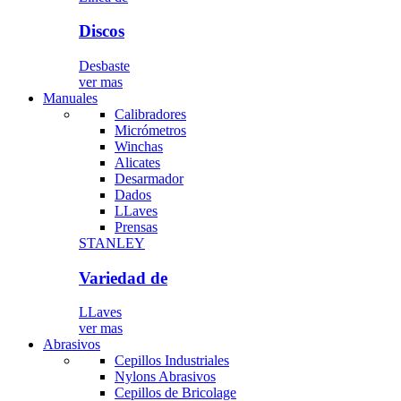
Discos
Desbaste
ver mas
Manuales
Calibradores
Micrómetros
Winchas
Alicates
Desarmador
Dados
LLaves
Prensas
STANLEY
Variedad de
LLaves
ver mas
Abrasivos
Cepillos Industriales
Nylons Abrasivos
Cepillos de Bricolage