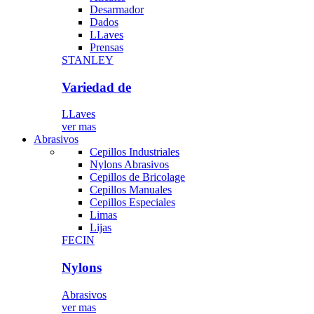
Desarmador
Dados
LLaves
Prensas
STANLEY
Variedad de
LLaves
ver mas
Abrasivos
Cepillos Industriales
Nylons Abrasivos
Cepillos de Bricolage
Cepillos Manuales
Cepillos Especiales
Limas
Lijas
FECIN
Nylons
Abrasivos
ver mas