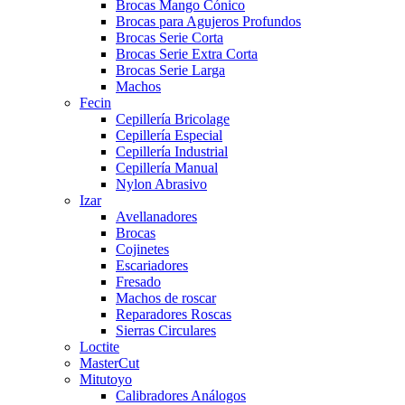
Brocas Mango Cónico
Brocas para Agujeros Profundos
Brocas Serie Corta
Brocas Serie Extra Corta
Brocas Serie Larga
Machos
Fecin
Cepillería Bricolage
Cepillería Especial
Cepillería Industrial
Cepillería Manual
Nylon Abrasivo
Izar
Avellanadores
Brocas
Cojinetes
Escariadores
Fresado
Machos de roscar
Reparadores Roscas
Sierras Circulares
Loctite
MasterCut
Mitutoyo
Calibradores Análogos