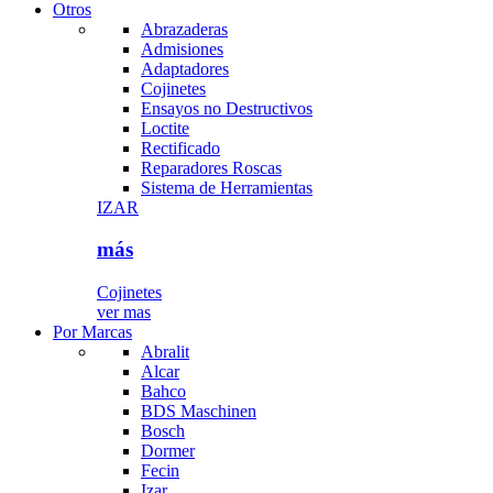
Otros
Abrazaderas
Admisiones
Adaptadores
Cojinetes
Ensayos no Destructivos
Loctite
Rectificado
Reparadores Roscas
Sistema de Herramientas
IZAR
más
Cojinetes
ver mas
Por Marcas
Abralit
Alcar
Bahco
BDS Maschinen
Bosch
Dormer
Fecin
Izar