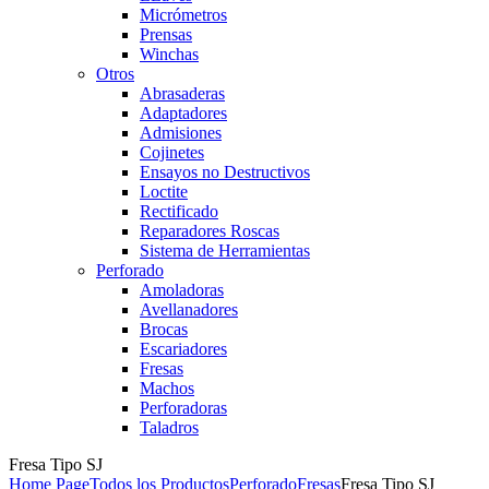
Micrómetros
Prensas
Winchas
Otros
Abrasaderas
Adaptadores
Admisiones
Cojinetes
Ensayos no Destructivos
Loctite
Rectificado
Reparadores Roscas
Sistema de Herramientas
Perforado
Amoladoras
Avellanadores
Brocas
Escariadores
Fresas
Machos
Perforadoras
Taladros
Fresa Tipo SJ
Home Page
Todos los Productos
Perforado
Fresas
Fresa Tipo SJ