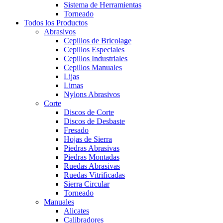
Sistema de Herramientas
Torneado
Todos los Productos
Abrasivos
Cepillos de Bricolage
Cepillos Especiales
Cepillos Industriales
Cepillos Manuales
Lijas
Limas
Nylons Abrasivos
Corte
Discos de Corte
Discos de Desbaste
Fresado
Hojas de Sierra
Piedras Abrasivas
Piedras Montadas
Ruedas Abrasivas
Ruedas Vitrificadas
Sierra Circular
Torneado
Manuales
Alicates
Calibradores