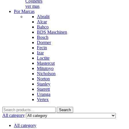
Cojinetes
ver mas
Por Marcas
Abralit
Alcar
Bahco
BDS Maschinen
Bosch
Dormer
Fecin
Izar
Loctite
Mastercut
Mitutoyo
Nicholson
Norton
Stanley
Starrett
Uranga
Vertex
Search
Search
for:
All category
All category