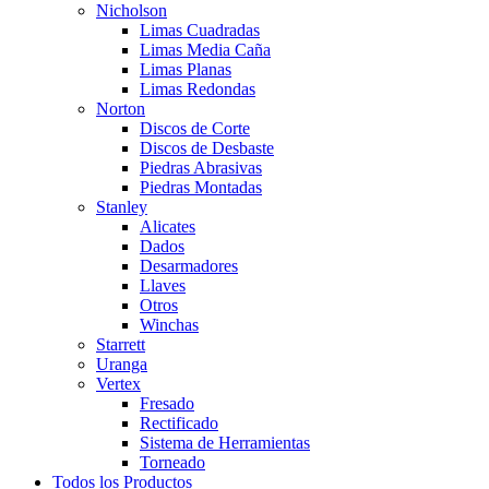
Nicholson
Limas Cuadradas
Limas Media Caña
Limas Planas
Limas Redondas
Norton
Discos de Corte
Discos de Desbaste
Piedras Abrasivas
Piedras Montadas
Stanley
Alicates
Dados
Desarmadores
Llaves
Otros
Winchas
Starrett
Uranga
Vertex
Fresado
Rectificado
Sistema de Herramientas
Torneado
Todos los Productos