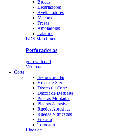
Brocas
Escariadores
Avellanadores
Machos
Fresas
Amoladoras
Taladros
BDS Maschinen
Perforadoras
gran variedad
Ver mas
Corte
Sierra Circular
Hojas de Sierra
Discos de Corte
Discos de Desbaste
Piedras Montadas
Piedras Abrasivas
Ruedas Abrasivas
Ruedas Vitificadas
Fresado
Torneado
Línea de