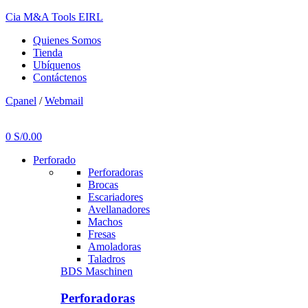
Cia M&A Tools EIRL
Quienes Somos
Tienda
Ubíquenos
Contáctenos
Cpanel
/
Webmail
Menu
0
S/
0.00
Perforado
Perforadoras
Brocas
Escariadores
Avellanadores
Machos
Fresas
Amoladoras
Taladros
BDS Maschinen
Perforadoras