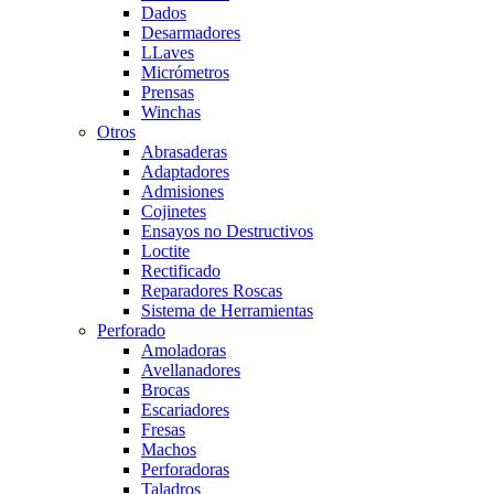
Dados
Desarmadores
LLaves
Micrómetros
Prensas
Winchas
Otros
Abrasaderas
Adaptadores
Admisiones
Cojinetes
Ensayos no Destructivos
Loctite
Rectificado
Reparadores Roscas
Sistema de Herramientas
Perforado
Amoladoras
Avellanadores
Brocas
Escariadores
Fresas
Machos
Perforadoras
Taladros