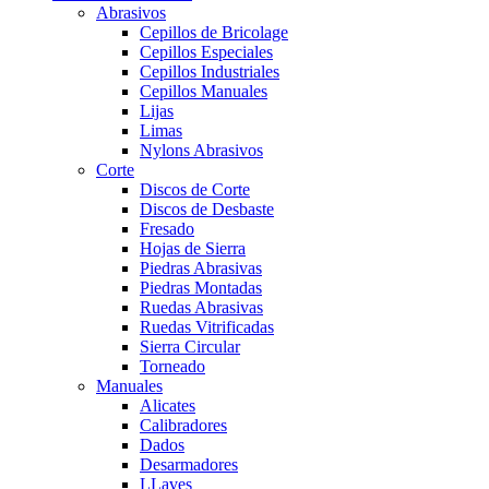
Abrasivos
Cepillos de Bricolage
Cepillos Especiales
Cepillos Industriales
Cepillos Manuales
Lijas
Limas
Nylons Abrasivos
Corte
Discos de Corte
Discos de Desbaste
Fresado
Hojas de Sierra
Piedras Abrasivas
Piedras Montadas
Ruedas Abrasivas
Ruedas Vitrificadas
Sierra Circular
Torneado
Manuales
Alicates
Calibradores
Dados
Desarmadores
LLaves