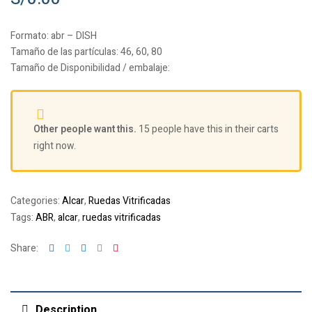
Formato:
abr – DISH
Tamaño de las partículas:
46, 60, 80
Tamaño de Disponibilidad / embalaje:
Other people want this.
15 people have this in their carts
right now.
Categories:
Alcar
,
Ruedas Vitrificadas
Tags:
ABR
,
alcar
,
ruedas vitrificadas
Facebook
Twitter
Linkedin
Google+
Pinterest
Share:
Description